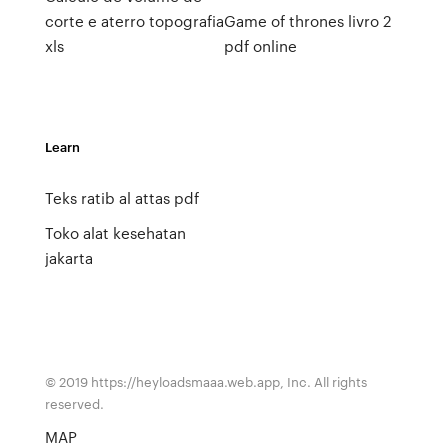
corte e aterro topografia
Game of thrones livro 2
xls
pdf online
Learn
Teks ratib al attas pdf
Toko alat kesehatan
jakarta
© 2019 https://heyloadsmaaa.web.app, Inc. All rights
reserved.
MAP