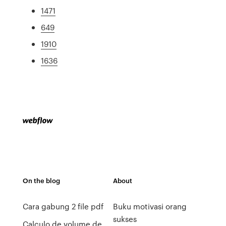
1471
649
1910
1636
On the blog
About
Cara gabung 2 file pdf
Buku motivasi orang
sukses
Calculo de volume de