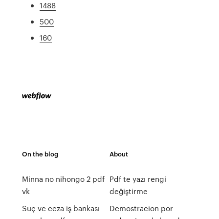
1488
500
160
On the blog
About
Minna no nihongo 2 pdf
Pdf te yazı rengi
vk
değiştirme
Suç ve ceza iş bankası
Demostracion por