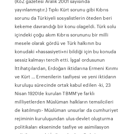
(KöZ gazetesi Aralık 2001 sayısında
yayınlanmıştır.) Tıpkı Kürt sorunu gibi Kıbrıs
sorunu da Türkiyeli sosyalistlerin öteden beri
kekeme davrandığı bir konu olageldi. Türk solu
içindeki çoğu akım Kıbrıs sorununu bir milli
mesele olarak gördü ve Türk halkının bu
konudaki «hassasiyeti»ni bildiği için bu konuda
sessiz kalmayı tercih etti. İşgal ordusunun
İttihatçılardan, Erdoğan iktidarına Ermeni Kırımı
ve Kürt ... Ermenilerin tasfiyesi ve yeni iktidarın
kuruluşu sürecinde ortak kabul edilen -ki, 23
Nisan 1920’de kurulan TBMM’ye farklı
milliyetlerden Müslüman halkların temsilcileri
de katılmıştı- Müslüman unsurlar da cumhuriyet
rejiminin kuruluşundan ulus-devlet oluşturma
politikaları ekseninde tasfiye ve asimilasyon