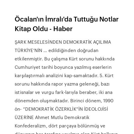
Öcalan'ın İmralı'da Tuttuğu Notlar
Kitap Oldu - Haber
ŞARK MESELESİNDEN DEMOKRATİK AÇILIMA
TÜRKİYE’NİN … edildiğinden doğrudan
etkilenmiştir. Bu çalışma Kürt sorunu hakkında
Cumhuriyet tarihi boyunca yazılmış eserlerin
karşılaştırmalı analizini kap-samaktadır. 5. Kürt
sorunu hakkında rapor yazma geleneği, bazı
istisnalar ve vurgu fark-larıyla beraber, iki ana
dönemden oluşmaktadır. Birinci dönem, 1990
ön- “DEMOKRATİK ÖZERKLİK”İN İDEOLOJİSİ
ÜZERİNE Ahmet Mutlu Demokratik
Konfederalizm, dört parçaya bölünmüş ve
dünyanın her tarafına yayılmış olan Kürt halkının