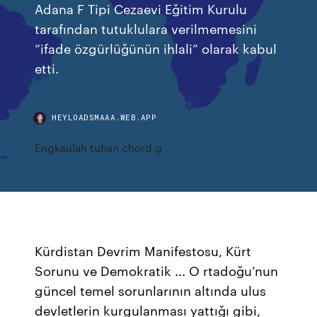
Adana F Tipi Cezaevi Eğitim Kurulu
tarafından tutuklulara verilmemesini
“ifade özgürlüğünün ihlali” olarak kabul
etti.
HEYLOADSMAAA.WEB.APP
Engkaulah tuhan chord g
Kürdistan Devrim Manifestosu, Kürt
Sorunu ve Demokratik ... O rtadoğu’nun
güncel temel sorunlarının altında ulus
devletlerin kurgulanması yattığı gibi,