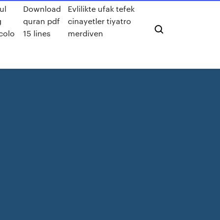
ul
Download
Evlilikte ufak tefek
g
quran pdf
cinayetler tiyatro
colo
15 lines
merdiven