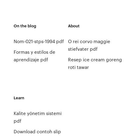
On the blog
About
Nom-021-stps-1994 pdf
O rei corvo maggie
stiefvater pdf
Formas y estilos de
aprendizaje pdf
Resep ice cream goreng
roti tawar
Learn
Kalite yönetim sistemi
pdf
Download contoh slip