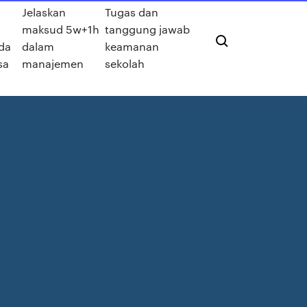
Jelaskan
Tugas dan
maksud 5w+1h
tanggung jawab
da
dalam
keamanan
sa
manajemen
sekolah