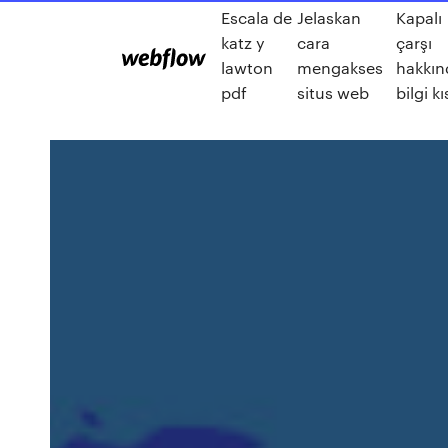
Escala de
Jelaskan
Kapalı
katz y
cara
çarşı
lawton
mengakses
hakkın
pdf
situs web
bilgi kı